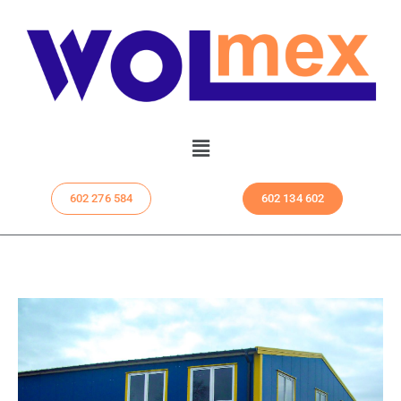
602 276 584
602 134 602